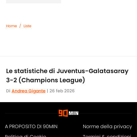
Home
/
Liste
Le statistiche di Juventus-Galatasaray
3-2 (Champions League)
Di
Andrea Gigante
|
26 feb 2026
A PROPOSITO DI 90MIN
Norme della privacy
Politica di Cookie
Termini & condizioni