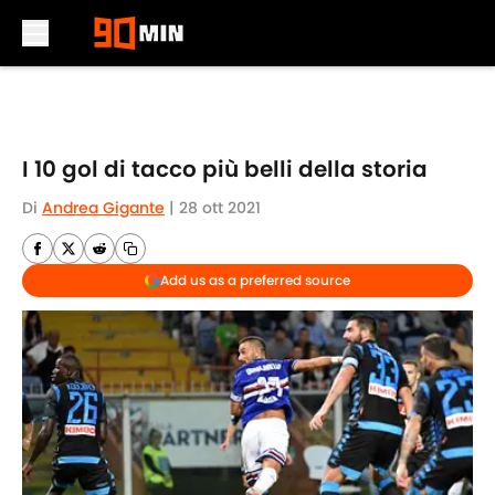
Skip to main content
I 10 gol di tacco più belli della storia
Di
Andrea Gigante
|
28 ott 2021
Add us as a preferred source