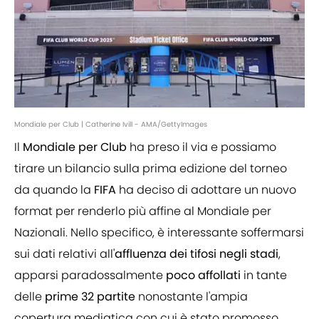
Mondiale per Club | Catherine Ivill - AMA/GettyImages
Il
Mondiale per Club
ha preso il via e possiamo
tirare un bilancio sulla prima edizione del torneo
da quando la
FIFA
ha deciso di adottare un nuovo
format per renderlo più affine al Mondiale per
Nazionali. Nello specifico, è interessante soffermarsi
sui dati relativi all'
affluenza dei tifosi negli stadi
,
apparsi paradossalmente
poco affollati
in tante
delle
prime 32 partite
nonostante l'ampia
copertura mediatica con cui è stato promosso