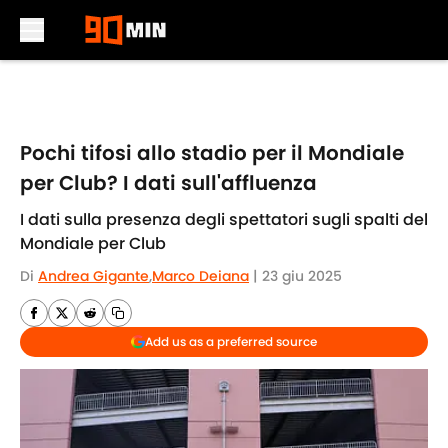
Skip to main content
Pochi tifosi allo stadio per il Mondiale
per Club? I dati sull'affluenza
I dati sulla presenza degli spettatori sugli spalti del
Mondiale per Club
Di
Andrea Gigante
,
Marco Deiana
|
23 giu 2025
Add us as a preferred source