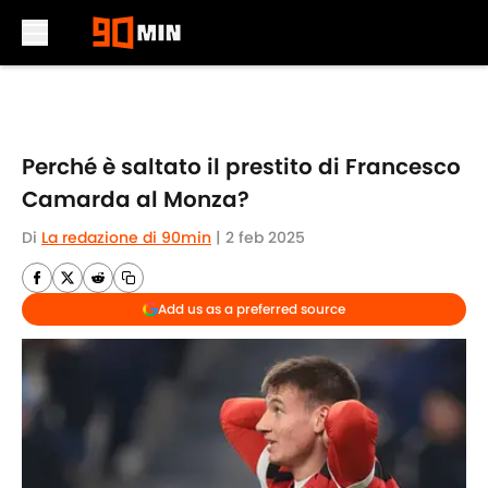
Skip to main content
Perché è saltato il prestito di Francesco
Camarda al Monza?
Di
La redazione di 90min
|
2 feb 2025
Add us as a preferred source