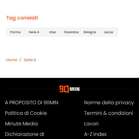
Tag correlati
Parma
Serie A
Inter
Fiorentina
Bologna
Lecce
Home
/
Serie A
A PROPOSITO DI 90MIN
Norme della privacy
Politica di Cookie
Termini & condizioni
Minute Media
Lavori
Dichiarazione di
A-Z Index