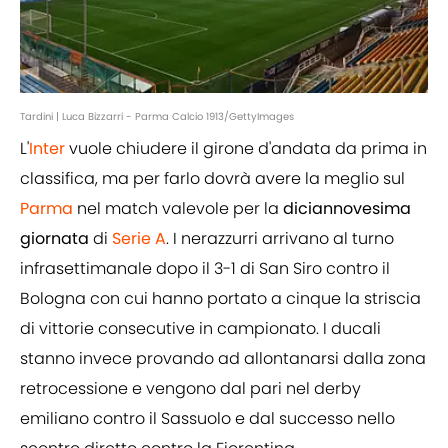
Tardini | Luca Bizzarri - Parma Calcio 1913/GettyImages
L'
Inter
vuole chiudere il girone d'andata da prima in
classifica, ma per farlo dovrà avere la meglio sul
Parma
nel match valevole per la
diciannovesima
giornata
di
Serie A
. I nerazzurri arrivano al turno
infrasettimanale dopo il 3-1 di San Siro contro il
Bologna con cui hanno portato a cinque la striscia
di vittorie consecutive in campionato. I ducali
stanno invece provando ad allontanarsi dalla zona
retrocessione e vengono dal pari nel derby
emiliano contro il Sassuolo e dal successo nello