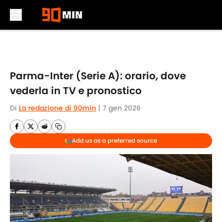
Skip to main content
Parma-Inter (Serie A): orario, dove
vederla in TV e pronostico
Di
La redazione di 90min
|
7 gen 2026
Add us as a preferred source