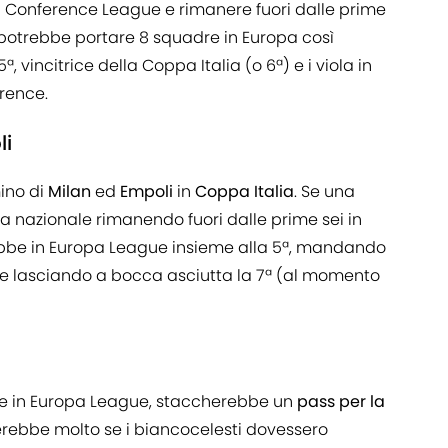
 Conference League e rimanere fuori dalle prime
a potrebbe portare 8 squadre in Europa così
, vincitrice della Coppa Italia (o 6ª) e i viola in
rence.
li
ino di
Milan
ed
Empoli
in
Coppa Italia
. Se una
a nazionale rimanendo fuori dalle prime sei in
ebbe in Europa League insieme alla 5ª, mandando
e e lasciando a bocca asciutta la 7ª (al momento
re in Europa League, staccherebbe un
pass per la
rebbe molto se i biancocelesti dovessero