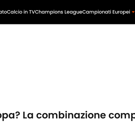
ato
Calcio in TV
Champions League
Campionati Europei
uropa? La combinazione com