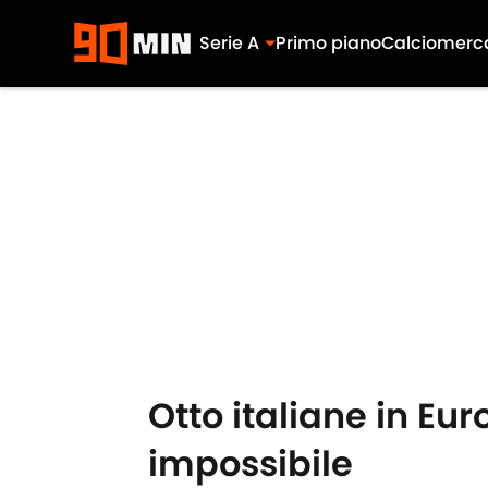
Serie A
Primo piano
Calciomerc
Skip to main content
Otto italiane in E
impossibile