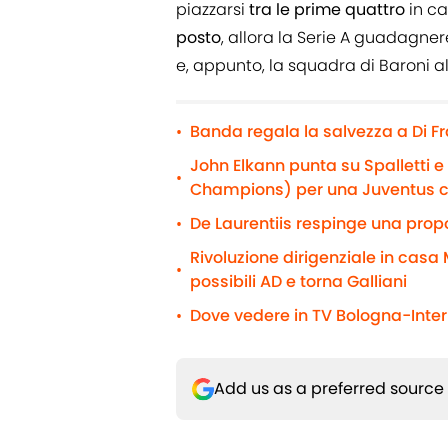
piazzarsi
tra le prime quattro
in ca
posto
, allora la Serie A guadagn
e, appunto, la squadra di Baroni a
Banda regala la salvezza a Di F
•
John Elkann punta su Spalletti 
•
Champions) per una Juventus 
De Laurentiis respinge una propo
•
Rivoluzione dirigenziale in casa M
•
possibili AD e torna Galliani
Dove vedere in TV Bologna-Inter 
•
Add us as a preferred source