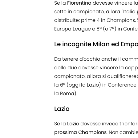
Se la
Fiorentina
dovesse vincere la
sette in campionato, allora l'Itali
distribuite: prime 4 in Champions, 5ª
Europa League e 6ª (o 7ª) in Confe
Le incognite Milan ed Empo
Da tenere d'occhio anche il camm
delle due dovesse vincere la copp
campionato, allora si qualificher
la 6ª (oggi la Lazio) in Conferenc
la Roma).
Lazio
Se la
Lazio
dovesse invece trionfa
prossima Champions
. Non cambie