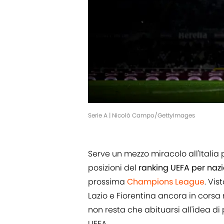
Serie A | Nicolò Campo/GettyImages
Serve un mezzo miracolo all'Italia
posizioni del
ranking UEFA per nazi
prossima
Champions League
. Vis
Lazio e Fiorentina ancora in corsa 
non resta che abituarsi all'idea di
UEFA.