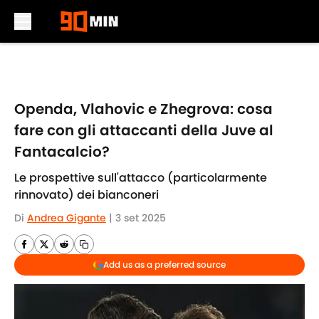
Skip to main content
Openda, Vlahovic e Zhegrova: cosa
fare con gli attaccanti della Juve al
Fantacalcio?
Le prospettive sull'attacco (particolarmente
rinnovato) dei bianconeri
Di
Andrea Gigante
|
3 set 2025
Add us as a preferred source