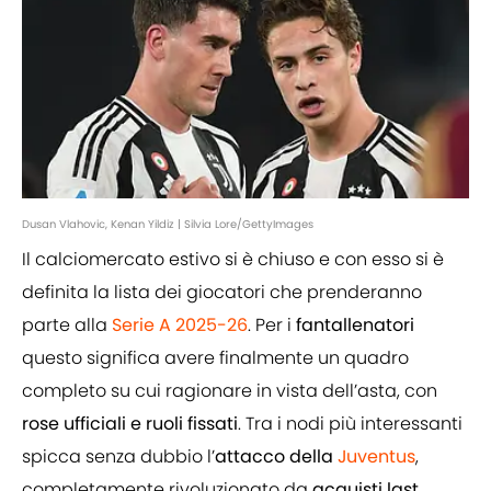
Dusan Vlahovic, Kenan Yildiz | Silvia Lore/GettyImages
Il calciomercato estivo si è chiuso e con esso si è
definita la lista dei giocatori che prenderanno
parte alla
Serie A 2025-26
. Per i
fantallenatori
questo significa avere finalmente un quadro
completo su cui ragionare in vista dell’asta, con
rose ufficiali e ruoli fissati
. Tra i nodi più interessanti
spicca senza dubbio l’
attacco della
Juventus
,
completamente rivoluzionato da
acquisti last