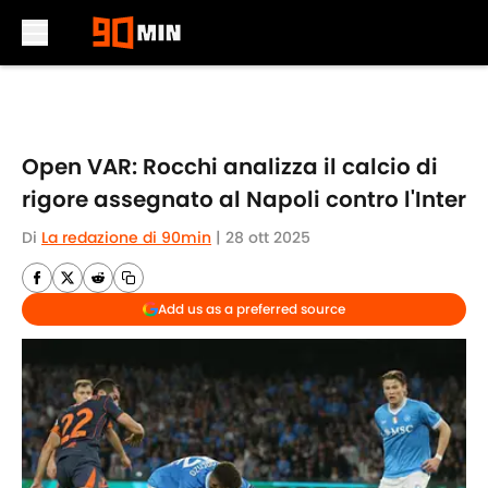
Skip to main content
Open VAR: Rocchi analizza il calcio di
rigore assegnato al Napoli contro l'Inter
Di
La redazione di 90min
|
28 ott 2025
Add us as a preferred source