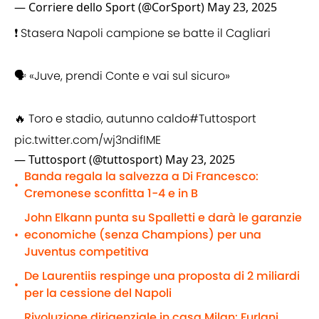
— Corriere dello Sport (@CorSport)
May 23, 2025
❗ Stasera Napoli campione se batte il Cagliari
🗣️ «Juve, prendi Conte e vai sul sicuro»
🔥 Toro e stadio, autunno caldo
#Tuttosport
pic.twitter.com/wj3ndifIME
— Tuttosport (@tuttosport)
May 23, 2025
Banda regala la salvezza a Di Francesco:
•
Cremonese sconfitta 1-4 e in B
John Elkann punta su Spalletti e darà le garanzie
economiche (senza Champions) per una
•
Juventus competitiva
De Laurentiis respinge una proposta di 2 miliardi
•
per la cessione del Napoli
Rivoluzione dirigenziale in casa Milan: Furlani