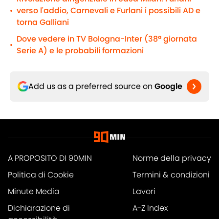
verso l'addio, Carnevali e Furlani i possibili AD e
•
torna Galliani
Dove vedere in TV Bologna-Inter (38ª giornata
•
Serie A) e le probabili formazioni
Add us as a preferred source on
Google
A PROPOSITO DI 90MIN
Norme della privacy
Politica di Cookie
Termini & condizioni
Minute Media
Lavori
Dichiarazione di
A-Z Index