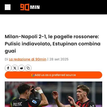
Skip to main content
Milan-Napoli 2-1, le pagelle rossonere:
Pulisic indiavolato, Estupinan combina
guai
Di
La redazione di 90min
|
28 set 2025
Add us as a preferred source