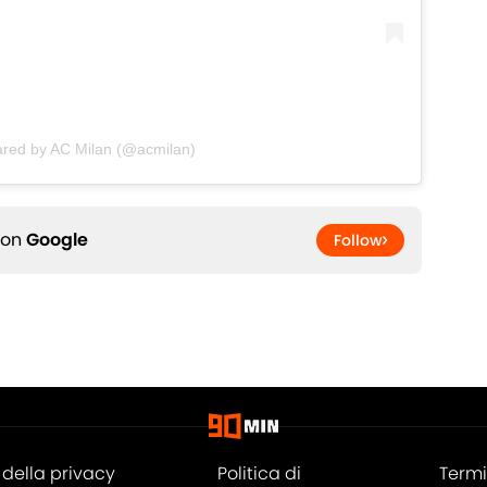
ared by AC Milan (@acmilan)
 on
Google
Follow
della privacy
Politica di
Termi