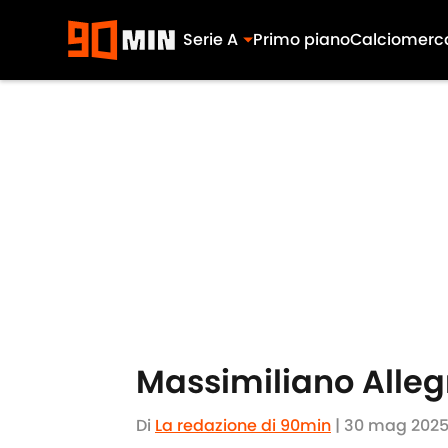
Serie A
Primo piano
Calciomerc
Skip to main content
Massimiliano Allegr
Di
La redazione di 90min
|
30 mag 202