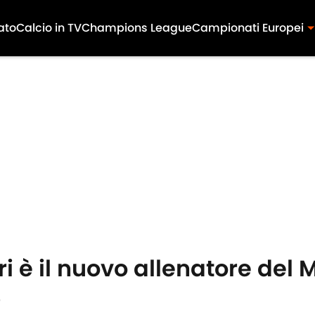
ato
Calcio in TV
Champions League
Campionati Europei
i è il nuovo allenatore del 
5