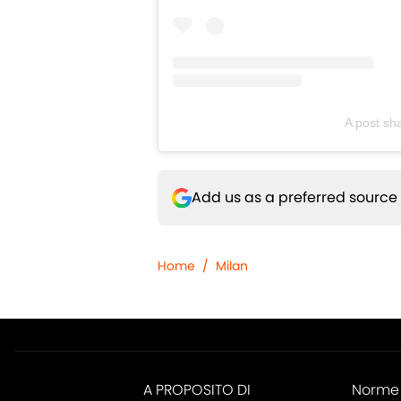
A post sh
Add us as a preferred source
Home
/
Milan
A PROPOSITO DI
Norme 