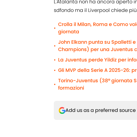
L'Atalanta non ha ancora aperto in 
sdfondo ma il Liverpool chiede più di
Crolla il Milan, Roma e Como vol
•
giornata
John Elkann punta su Spalletti 
•
Champions) per una Juventus 
La Juventus perde Yildiz per info
•
Gli MVP della Serie A 2025-26: p
•
Torino-Juventus (38ª giornata Se
•
formazioni
Add us as a preferred source