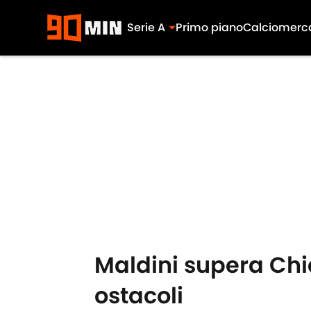
Serie A
Primo piano
Calciomerc
Skip to main content
Maldini supera Chies
ostacoli