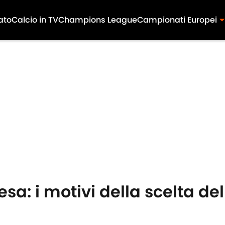
ato
Calcio in TV
Champions League
Campionati Europei
a: i motivi della scelta dell