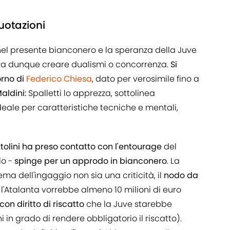
uotazioni
e nel presente bianconero e la speranza della Juve
enza dunque creare dualismi o concorrenza.
Si
orno di
Federico Chiesa
, dato per verosimile fino a
aldini:
Spalletti lo apprezza, sottolinea
ideale per caratteristiche tecniche e mentali,
tolini ha preso contatto con l'entourage
del
io -
spinge per un approdo in bianconero
. La
tema dell'ingaggio non sia una criticità, il
nodo da
: l'Atalanta vorrebbe almeno 10 milioni di euro
con diritto di riscatto
che la Juve starebbe
i in grado di rendere obbligatorio il riscatto).