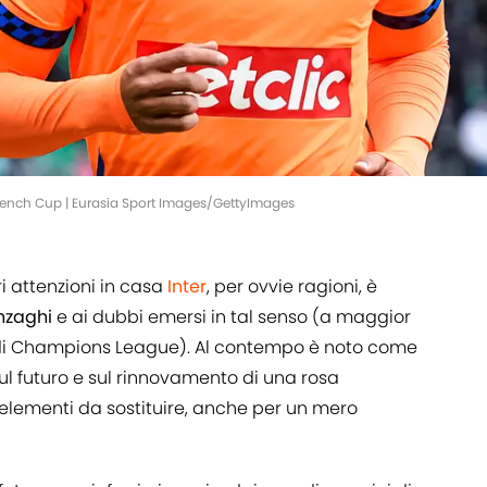
French Cup | Eurasia Sport Images/GettyImages
i attenzioni in casa
Inter
, per ovvie ragioni, è
nzaghi
e ai dubbi emersi in tal senso (a maggior
e di Champions League). Al contempo è noto come
 sul futuro e sul rinnovamento di una rosa
lementi da sostituire, anche per un mero