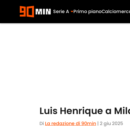
Serie A
Primo piano
Calciomerc
Skip to main content
Luis Henrique a Mila
Di
La redazione di 90min
|
2 giu 2025