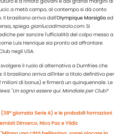
futuro e a rinforzi giovani e dai grandi margini di
i Sucic a metà campo, al contempo si dà conto
 Il brasiliano arriva dall'
Olympique Marsiglia
ed
pensa, spiega
gianlucadimarzio.com
. Si
diche per sancire l'ufficialità del colpo messo a
a come Luis Henrique sia pronto ad affrontare
Club negli USA.
r svolgere il ruolo di alternativa a Dumfries che
l brasiliano arriva all'Inter a titolo definitivo per
2 milioni di bonus) e firmerà un quinquennale. Le
News
: "
Un sogno essere qui. Mondiale per Club?
(38ª giornata Serie A) e le probabili formazioni
remiati Dimarco, Nico Paz e Yildiz
 "Milano una città bellissima, vorrei giocare la