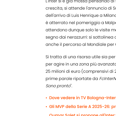
L'Inter si è già mossa pensando al 
crescita, si attende l'annuncio d
dell'arrivo di Luis Henrique a Milano.
è atterrato nel pomeriggio a Mal
attendono dunque solo le visite me
segno dai nerazzurri: si sottoline
anche il percorso al Mondiale per 
Si tratta di una risorsa utile sia pe
per agire in una zona più avanzata: i
25 milioni di euro (comprensivi di 
prime parole riportate da
FcInter
Sono pronto
".
Dove vedere in TV Bologna-Inter 
•
Gli MVP della Serie A 2025-26: p
•
Oumar Solet si propone all'Inter: