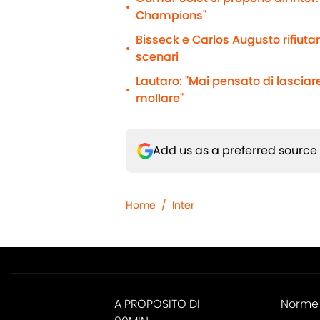
•
Champions"
Bisseck e Carlos Augusto rifiutano
•
scenari
Lautaro: "Mai pensato di lasciare
•
mollare"
Add us as a preferred source
Home
/
Inter
A PROPOSITO DI
Norme 