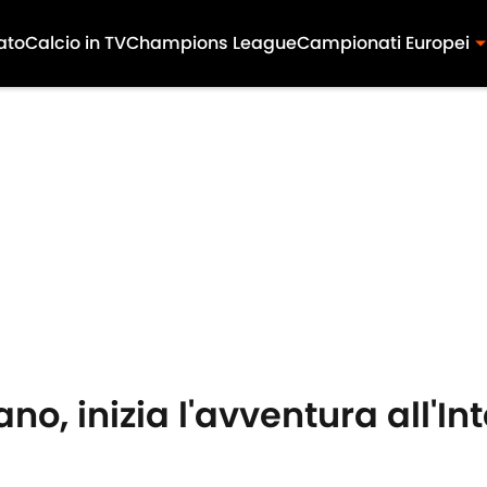
ato
Calcio in TV
Champions League
Campionati Europei
no, inizia l'avventura all'In