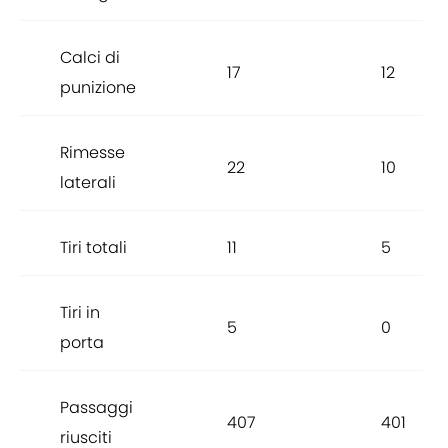
Calci di
17
12
punizione
Rimesse
22
10
laterali
Tiri totali
11
5
Tiri in
5
0
porta
Passaggi
407
401
riusciti