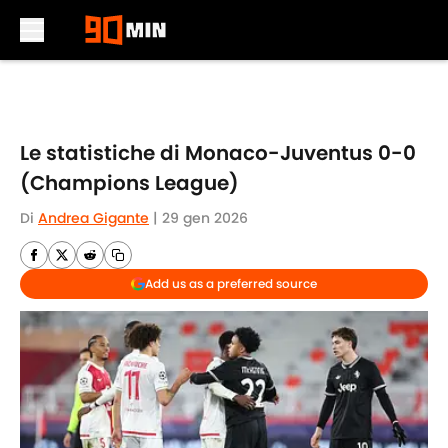
Skip to main content
Le statistiche di Monaco-Juventus 0-0
(Champions League)
Di
Andrea Gigante
|
29 gen 2026
Add us as a preferred source