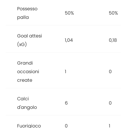
Possesso
50%
50%
palla
Goal attesi
1,04
0,18
(xG)
Grandi
occasioni
1
0
create
Calci
6
0
d'angolo
Fuorigioco
0
1