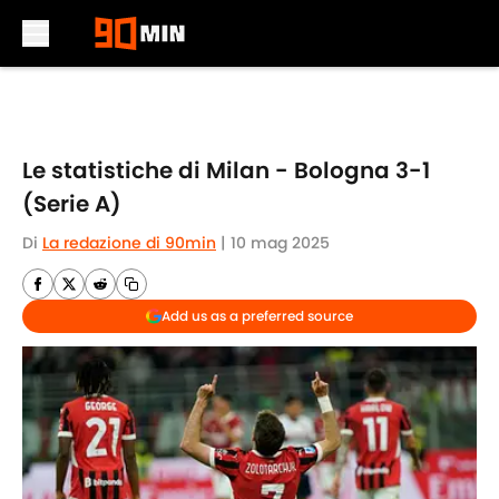
Skip to main content
Le statistiche di Milan - Bologna 3-1
(Serie A)
Di
La redazione di 90min
|
10 mag 2025
Add us as a preferred source