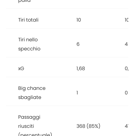
palla
Tiri totali
10
10
Tiri nello
6
4
specchio
xG
1,68
0,63
Big chance
1
0
sbagliate
Passaggi
riusciti
368 (85%)
410 
(percentuale)