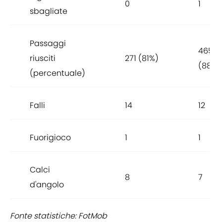
0
1
sbagliate
Passaggi
465
riusciti
271 (81%)
(88%)
(percentuale)
Falli
14
12
Fuorigioco
1
1
Calci
8
7
d'angolo
Fonte statistiche: FotMob