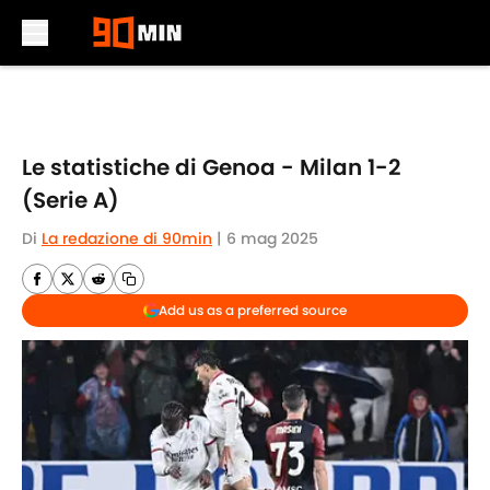
Skip to main content
Le statistiche di Genoa - Milan 1-2
(Serie A)
Di
La redazione di 90min
|
6 mag 2025
Add us as a preferred source