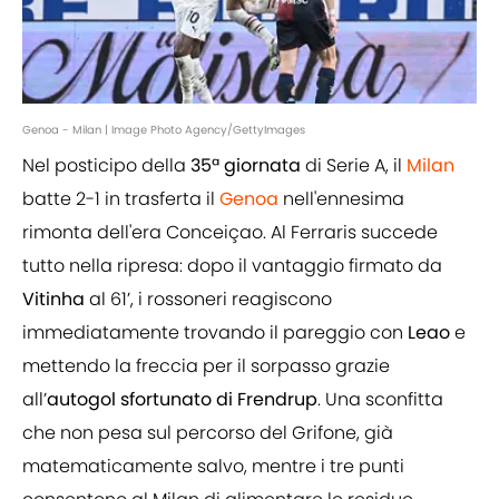
Genoa - Milan | Image Photo Agency/GettyImages
Nel posticipo della
35ª giornata
di Serie A, il
Milan
batte 2-1 in trasferta il
Genoa
nell'ennesima
rimonta dell'era Conceiçao. Al Ferraris succede
tutto nella ripresa: dopo il vantaggio firmato da
Vitinha
al 61’, i rossoneri reagiscono
immediatamente trovando il pareggio con
Leao
e
mettendo la freccia per il sorpasso grazie
all’
autogol sfortunato di Frendrup
. Una sconfitta
che non pesa sul percorso del Grifone, già
matematicamente salvo, mentre i tre punti