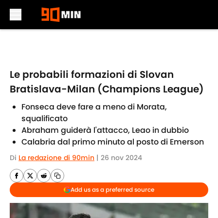
Skip to main content
Le probabili formazioni di Slovan
Bratislava-Milan (Champions League)
Fonseca deve fare a meno di Morata,
squalificato
Abraham guiderà l'attacco, Leao in dubbio
Calabria dal primo minuto al posto di Emerson
Di
La redazione di 90min
|
26 nov 2024
Add us as a preferred source