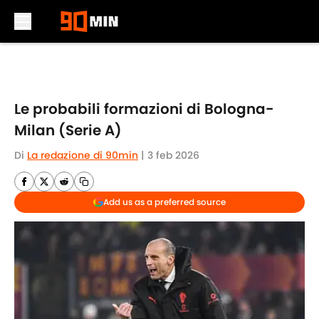
Skip to main content
Le probabili formazioni di Bologna-
Milan (Serie A)
Di
La redazione di 90min
|
3 feb 2026
Add us as a preferred source