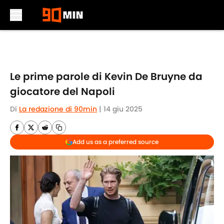
Skip to main content
Le prime parole di Kevin De Bruyne da
giocatore del Napoli
Di
La redazione di 90min
|
14 giu 2025
Add us as a preferred source