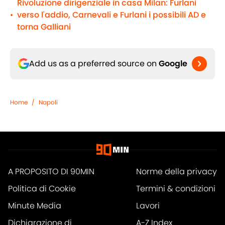
Rivoluzione dirigenziale in casa Milan: Furlani
verso l'addio, Carnevali e Furlani i possibili AD e
•
torna Galliani
Add us as a preferred source on
Google
Home
/
Napoli
A PROPOSITO DI 90MIN
Norme della privacy
Politica di Cookie
Termini & condizioni
Minute Media
Lavori
Dichiarazione di
A-Z Index