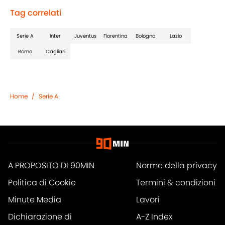
Tag correlati
Serie A
Inter
Juventus
Fiorentina
Bologna
Lazio
Roma
Cagliari
Home
/
Serie A
A PROPOSITO DI 90MIN
Norme della privacy
Politica di Cookie
Termini & condizioni
Minute Media
Lavori
Dichiarazione di
A-Z Index