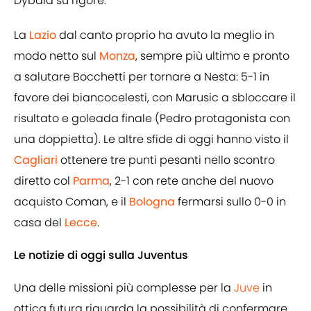
Dybala su rigore.
La
Lazio
dal canto proprio ha avuto la meglio in
modo netto sul
Monza
, sempre più ultimo e pronto
a salutare Bocchetti per tornare a Nesta: 5-1 in
favore dei biancocelesti, con Marusic a sbloccare il
risultato e goleada finale (Pedro protagonista con
una doppietta). Le altre sfide di oggi hanno visto il
Cagliari
ottenere tre punti pesanti nello scontro
diretto col
Parma
, 2-1 con rete anche del nuovo
acquisto Coman, e il
Bologna
fermarsi sullo 0-0 in
casa del
Lecce
.
Le notizie di oggi sulla Juventus
Una delle missioni più complesse per la
Juve
in
ottica futura riguarda la possibilità di confermare