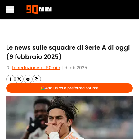
Skip to main content
Le news sulle squadre di Serie A di oggi
(9 febbraio 2025)
Di
La redazione di 90min
|
9 feb 2025
Add us as a preferred source