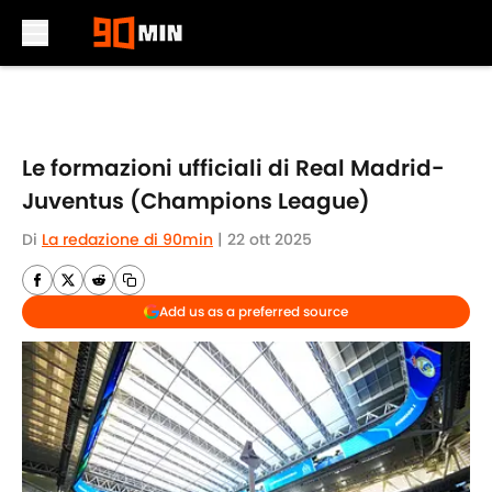
Skip to main content
Le formazioni ufficiali di Real Madrid-
Juventus (Champions League)
Di
La redazione di 90min
|
22 ott 2025
Add us as a preferred source