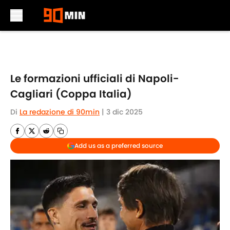
Skip to main content
Le formazioni ufficiali di Napoli-
Cagliari (Coppa Italia)
Di
La redazione di 90min
|
3 dic 2025
Add us as a preferred source