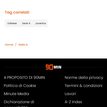
Tag correlati
Udinese
Serie A
Juventus
Home
/
Serie A
A PROPOSITO DI 90MIN
Norme della privacy
Politica di Cookie
Termini & condizioni
Minute Media
Lavori
Dichiarazione di
A-Z Index