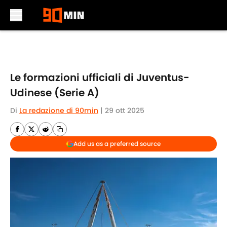
Skip to main content
Le formazioni ufficiali di Juventus-
Udinese (Serie A)
Di
La redazione di 90min
|
29 ott 2025
Add us as a preferred source