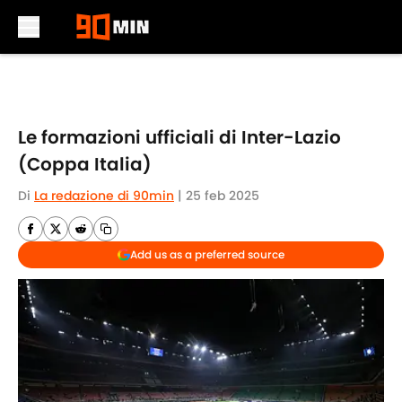
Skip to main content
Le formazioni ufficiali di Inter-Lazio
(Coppa Italia)
Di
La redazione di 90min
|
25 feb 2025
Add us as a preferred source