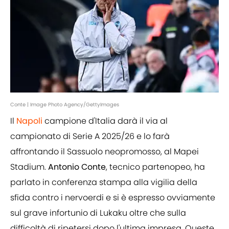
Conte | Image Photo Agency/GettyImages
Il
Napoli
campione d'Italia darà il via al
campionato di Serie A 2025/26 e lo farà
affrontando il Sassuolo neopromosso, al Mapei
Stadium.
Antonio Conte
, tecnico partenopeo, ha
parlato in conferenza stampa alla vigilia della
sfida contro i nervoerdi e si è espresso ovviamente
sul grave infortunio di Lukaku oltre che sulla
difficoltà di ripetersi dopo l'ultima impresa. Queste