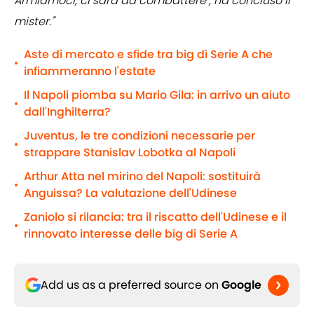
Armiamoci, ci sarà da combattere", ha concluso il
mister."
Aste di mercato e sfide tra big di Serie A che
•
infiammeranno l'estate
Il Napoli piomba su Mario Gila: in arrivo un aiuto
•
dall'Inghilterra?
Juventus, le tre condizioni necessarie per
•
strappare Stanislav Lobotka al Napoli
Arthur Atta nel mirino del Napoli: sostituirà
•
Anguissa? La valutazione dell'Udinese
Zaniolo si rilancia: tra il riscatto dell'Udinese e il
•
rinnovato interesse delle big di Serie A
Add us as a preferred source on
Google