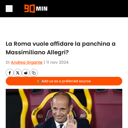
Skip to main content
La Roma vuole affidare la panchina a
Massimiliano Allegri?
Di
Andrea Gigante
|
11 nov 2024
Add us as a preferred source