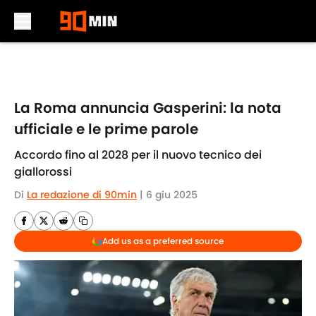
Skip to main content
La Roma annuncia Gasperini: la nota
ufficiale e le prime parole
Accordo fino al 2028 per il nuovo tecnico dei
giallorossi
Di
La redazione di 90min
|
6 giu 2025
Add us as a preferred source