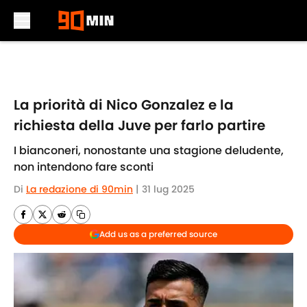
Skip to main content
La priorità di Nico Gonzalez e la
richiesta della Juve per farlo partire
I bianconeri, nonostante una stagione deludente,
non intendono fare sconti
Di
La redazione di 90min
|
31 lug 2025
Add us as a preferred source