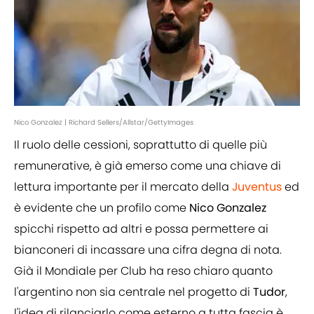
Nico Gonzalez | Richard Sellers/Allstar/GettyImages
Il ruolo delle cessioni, soprattutto di quelle più
remunerative, è già emerso come una chiave di
lettura importante per il mercato della
Juventus
ed
è evidente che un profilo come
Nico Gonzalez
spicchi rispetto ad altri e possa permettere ai
bianconeri di incassare una cifra degna di nota.
Già il Mondiale per Club ha reso chiaro quanto
l'argentino non sia centrale nel progetto di
Tudor
,
l'idea di rilanciarlo come esterno a tutta fascia è