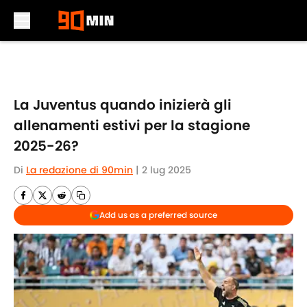
Skip to main content
La Juventus quando inizierà gli
allenamenti estivi per la stagione
2025-26?
Di
La redazione di 90min
|
2 lug 2025
Add us as a preferred source