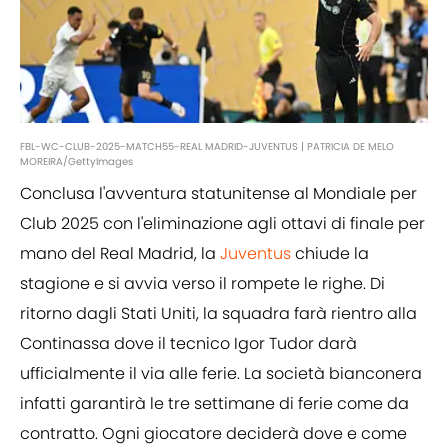
FBL-WC-CLUB-2025-MATCH55-REAL MADRID-JUVENTUS | PATRICIA DE MELO
MOREIRA/GettyImages
Conclusa l'avventura statunitense al Mondiale per
Club 2025 con l'eliminazione agli ottavi di finale per
mano del Real Madrid, la
Juventus
chiude la
stagione e si avvia verso il rompete le righe. Di
ritorno dagli Stati Uniti, la squadra farà rientro alla
Continassa dove il tecnico Igor Tudor darà
ufficialmente il via alle ferie. La società bianconera
infatti garantirà le tre settimane di ferie come da
contratto. Ogni giocatore deciderà dove e come