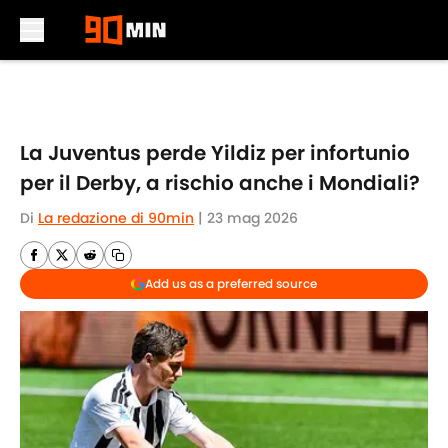
Skip to main content
La Juventus perde Yildiz per infortunio
per il Derby, a rischio anche i Mondiali?
Di
La redazione di 90min
|
23 mag 2026
Add us as a preferred source