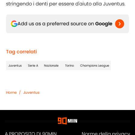
stringendo i denti per essere d'aiuto alla Juventus.
Add us as a preferred source on
Google
Tag correlati
Juventus
Serie A
Nazionale
Torino
Champions League
Home
/
Juventus
A PROPOSITO DI 90MIN
Norme della privacy