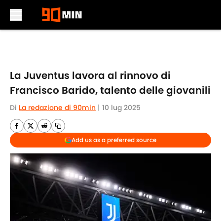
Skip to main content
La Juventus lavora al rinnovo di
Francisco Barido, talento delle giovanili
Di
La redazione di 90min
|
10 lug 2025
Add us as a preferred source