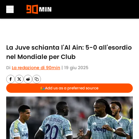
Skip to main content
La Juve schianta l'Al Ain: 5-0 all'esordio
nel Mondiale per Club
Di
La redazione di 90min
|
19 giu 2025
Add us as a preferred source