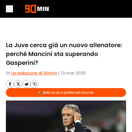
Skip to main content
La Juve cerca già un nuovo allenatore:
perché Mancini sta superando
Gasperini?
Di
La redazione di 90min
|
13 mar 2025
Add us as a preferred source