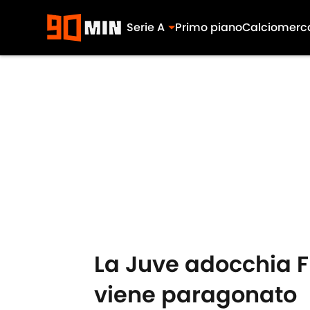
Serie A
Primo piano
Calciomerc
Skip to main content
La Juve adocchia Fl
viene paragonato