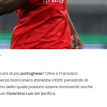
s
cora di più
portoghese
? Oltre a Francisco
genza bianconera starebbe infatti pensando di
nterno della quale possono essere annoverati anche
 con
Florentino Luis
del Benfica.