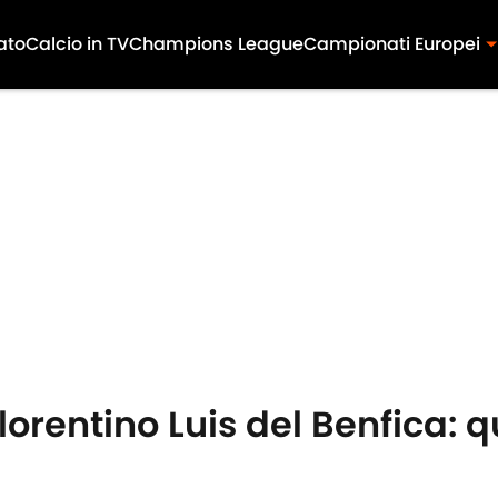
ato
Calcio in TV
Champions League
Campionati Europei
orentino Luis del Benfica: q