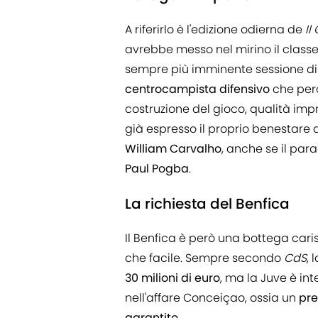
A riferirlo è l'edizione odierna de
Il
avrebbe messo nel mirino il class
sempre più imminente sessione di m
centrocampista difensivo
che però
costruzione del gioco, qualità imp
già espresso il proprio benestare a
William Carvalho
, anche se il pa
Paul Pogba
.
La richiesta del Benfica
Il Benfica è però una bottega caris
che facile. Sempre secondo
CdS
, 
30 milioni di euro
, ma la Juve è in
nell'affare Conceiçao, ossia un
pre
garantito
.