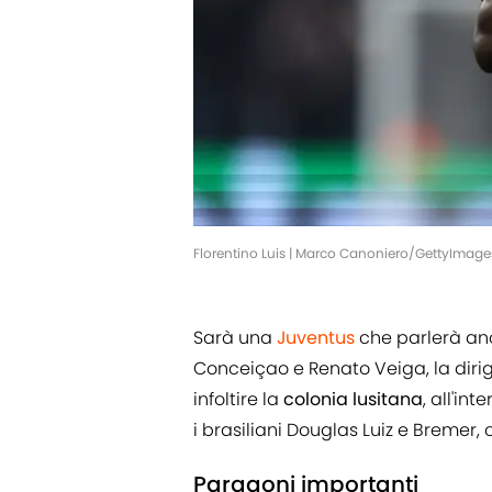
Florentino Luis | Marco Canoniero/GettyImage
Sarà una
Juventus
che parlerà an
Conceiçao e Renato Veiga, la diri
infoltire la
colonia lusitana
, all'i
i brasiliani Douglas Luiz e Bremer,
Paragoni importanti