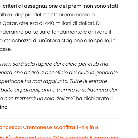
,
i criteri di assegnazione dei premi non sono stati
i oltre il doppio del montepremi messo a
 Qatar, che era di 440 milioni di dollari. Di
enderanno parte sarà fondamentale arrivare il
a stanchezza di un'intera stagione alle spalle, in
asse.
non sarà solo l'apice del calcio per club ma
rietà che andrà a beneficio dei club in generale
petizione ha mai raggiunto. Tutte le entrate
uite ai partecipanti e tramite la solidarietà dei
fa non tratterrà un solo dollaro"
, ha dichiarato il
tino
.
rancesco: Cremonese sconfitta 1-4 e in B
 A): dove vederla in TV e le probabili formazioni