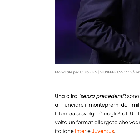
Mondiale per Club FIFA | GIUSEPPE CACACE/G
Una cifra
"senza precedenti"
: sono
annunciare il
montepremi da 1 mili
Il torneo si svolgerà negli Stati Uni
volta un format allargato che ved
italiane
Inter
e
Juventus
.