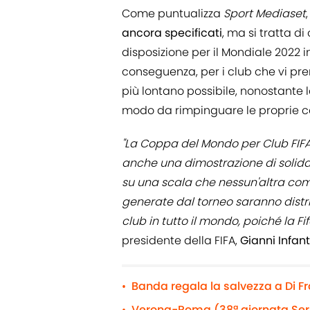
Come puntualizza
Sport Mediaset
ancora specificati
, ma si tratta d
disposizione per il Mondiale 2022 in
conseguenza, per i club che vi pr
più lontano possibile, nonostante l
modo da rimpinguare le proprie c
"La Coppa del Mondo per Club FIFA 
anche una dimostrazione di solida
su una scala che nessun'altra com
generate dal torneo saranno distrib
club in tutto il mondo, poiché la Fi
presidente della FIFA,
Gianni Infan
Banda regala la salvezza a Di F
•
Verona-Roma (38ª giornata Serie