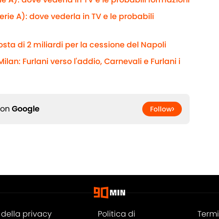
rie A): dove vederla in TV e le probabili
sta di 2 miliardi per la cessione del Napoli
ilan: Furlani verso l'addio, Carnevali e Furlani i
 on
Google
Follow
della privacy
Politica di
Termi