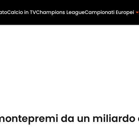
ato
Calcio in TV
Champions League
Campionati Europei
montepremi da un miliardo di