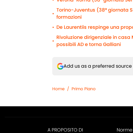
•
Torino-Juventus (38ª giornata Se
•
formazioni
De Laurentiis respinge una propo
•
Rivoluzione dirigenziale in casa M
•
possibili AD e torna Galliani
Add us as a preferred source
Home
/
Primo Piano
A PROPOSITO DI
Norme 