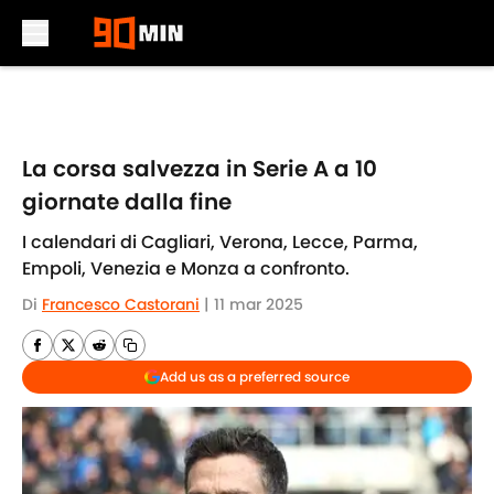
Skip to main content
La corsa salvezza in Serie A a 10
giornate dalla fine
I calendari di Cagliari, Verona, Lecce, Parma,
Empoli, Venezia e Monza a confronto.
Di
Francesco Castorani
|
11 mar 2025
Add us as a preferred source