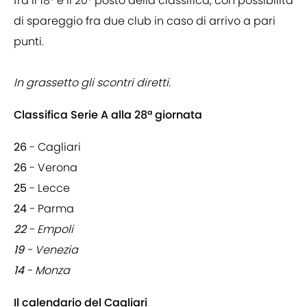
fra il 18° e il 20° posto della classifica, con possibilità
di spareggio fra due club in caso di arrivo a pari
punti.
In grassetto gli scontri diretti.
Classifica Serie A alla 28ª giornata
26
- Cagliari
26
- Verona
25
- Lecce
24
- Parma
22
- Empoli
19
- Venezia
14
- Monza
Il calendario del Cagliari