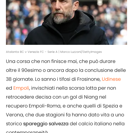
Atalanta BC v Venezia FC - Serie A | Marco Luzzani/GettyImages
Una corsa che non finisce mai, che può durare
oltre il 90esimo o ancora dopo la conclusione delle
38 giornate. Lo sanno i tifosi di Frosinone,
Udinese
ed
Empoli
, invischiati nella scorsa lotta per non
retrocedere decisa con un gol di Niang nel
recupero Empoli-Roma, e anche quelli di Spezia e
Verona, che due stagioni fa hanno dato vita a uno
storico
spareggio salvezza
del calcio italiano nella
contemporaneità.