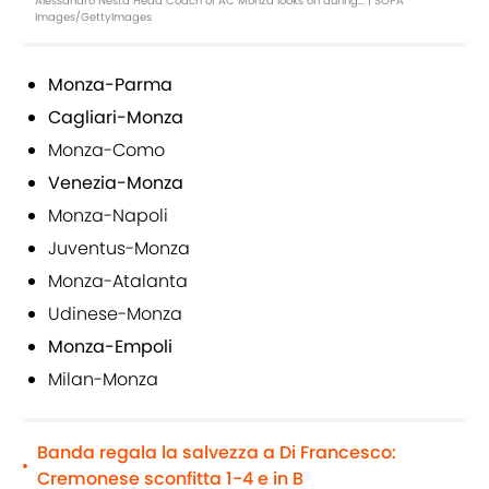
Alessandro Nesta Head Coach of AC Monza looks on during... | SOPA
Images/GettyImages
Monza-Parma
Cagliari-Monza
Monza-Como
Venezia-Monza
Monza-Napoli
Juventus-Monza
Monza-Atalanta
Udinese-Monza
Monza-Empoli
Milan-Monza
Banda regala la salvezza a Di Francesco:
•
Cremonese sconfitta 1-4 e in B