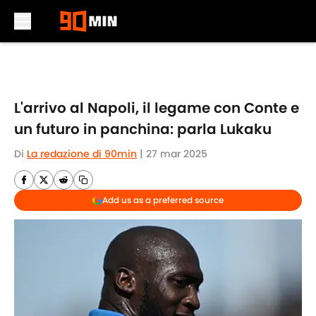
Skip to main content
L'arrivo al Napoli, il legame con Conte e
un futuro in panchina: parla Lukaku
Di
La redazione di 90min
|
27 mar 2025
Add us as a preferred source