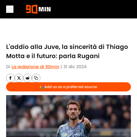
Skip to main content
L'addio alla Juve, la sincerità di Thiago
Motta e il futuro: parla Rugani
Di
La redazione di 90min
|
31 dic 2024
Add us as a preferred source