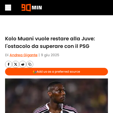
Skip to main content
Kolo Muani vuole restare alla Juve:
l'ostacolo da superare con il PSG
Di
Andrea Gigante
|
9 giu 2025
Add us as a preferred source