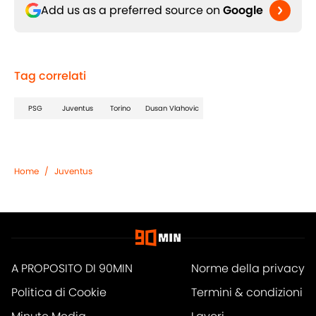
Add us as a preferred source on
Google
Tag correlati
PSG
Juventus
Torino
Dusan Vlahovic
Home
/
Juventus
A PROPOSITO DI 90MIN
Norme della privacy
Politica di Cookie
Termini & condizioni