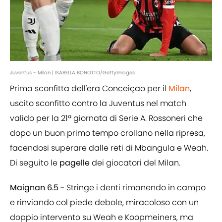
Juventus - Milan | ISABELLA BONOTTO/GettyImages
Prima sconfitta dell'era Conceiçao per il
Milan
,
uscito sconfitto contro la Juventus nel match
valido per la 21ª giornata di Serie A. Rossoneri che
dopo un buon primo tempo crollano nella ripresa,
facendosi superare dalle reti di Mbangula e Weah.
Di seguito le
pagelle
dei giocatori del Milan.
Maignan 6.5
- Stringe i denti rimanendo in campo
e rinviando col piede debole, miracoloso con un
doppio intervento su Weah e Koopmeiners, ma