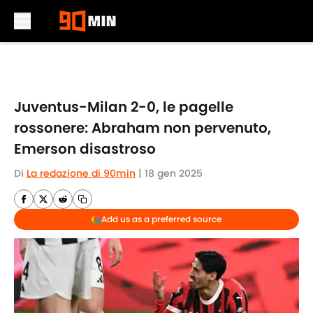
Skip to main content
Juventus-Milan 2-0, le pagelle
rossonere: Abraham non pervenuto,
Emerson disastroso
Di
La redazione di 90min
|
18 gen 2025
Add us as a preferred source