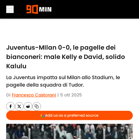
Skip to main content
Juventus-MIlan 0-0, le pagelle dei
bianconeri: male Kelly e David, solido
Kalulu
La Juventus impatta sul Milan allo Stadium, le
pagelle della squadra di Tudor.
Di
Francesco Castorani
|
5 ott 2025
Add us as a preferred source