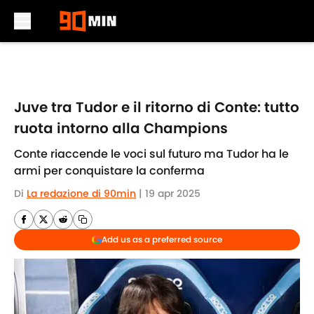
Skip to main content
Juve tra Tudor e il ritorno di Conte: tutto
ruota intorno alla Champions
Conte riaccende le voci sul futuro ma Tudor ha le
armi per conquistare la conferma
Di
La redazione di 90min
|
19 apr 2025
Add us as a preferred source