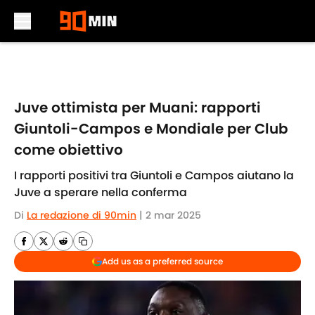
Skip to main content
Juve ottimista per Muani: rapporti
Giuntoli-Campos e Mondiale per Club
come obiettivo
I rapporti positivi tra Giuntoli e Campos aiutano la
Juve a sperare nella conferma
Di
La redazione di 90min
|
2 mar 2025
Add us as a preferred source