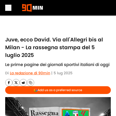
Skip to main content
Juve, ecco David. Via all'Allegri bis al
Milan - La rassegna stampa del 5
luglio 2025
Le prime pagine dei giornali sportivi italiani di oggi
Di
La redazione di 90min
|
5 lug 2025
Add us as a preferred source