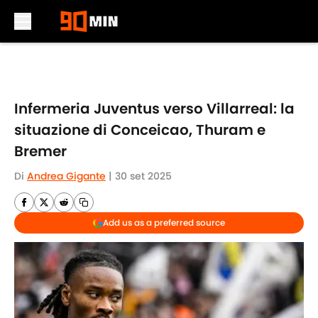
Skip to main content
Infermeria Juventus verso Villarreal: la
situazione di Conceicao, Thuram e
Bremer
Di
Andrea Gigante
|
30 set 2025
Add us as a preferred source