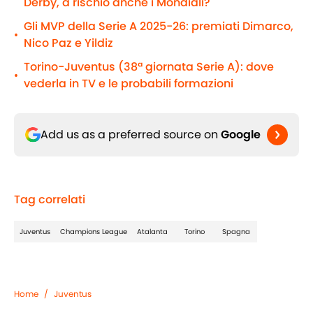
Derby, a rischio anche i Mondiali?
Gli MVP della Serie A 2025-26: premiati Dimarco,
•
Nico Paz e Yildiz
Torino-Juventus (38ª giornata Serie A): dove
•
vederla in TV e le probabili formazioni
Add us as a preferred source on
Google
Tag correlati
Juventus
Champions League
Atalanta
Torino
Spagna
Home
/
Juventus