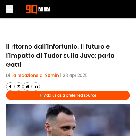
Skip to main content
Il ritorno dall'infortunio, il futuro e
l'impatto di Tudor sulla Juve: parla
Gatti
Di
La redazione di 90min
|
28 apr 2025
Add us as a preferred source