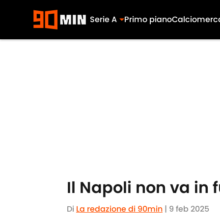
Serie A
Primo piano
Calciomerc
Skip to main content
Il Napoli non va in
Di
La redazione di 90min
|
9 feb 2025