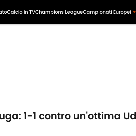
ato
Calcio in TV
Champions League
Campionati Europei
 fuga: 1-1 contro un'ottima 