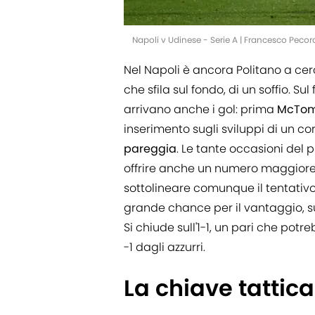
Napoli v Udinese - Serie A | Francesco Pec
Nel Napoli è ancora Politano a cerc
che sfila sul fondo, di un soffio. S
arrivano anche i gol: prima
McTomi
inserimento sugli sviluppi di un co
pareggia
. Le tante occasioni de
offrire anche un numero maggiore d
sottolineare comunque il tentativo 
grande chance per il vantaggio, sui
Si chiude sull'1-1, un pari che potr
-1 dagli azzurri.
La chiave tattica