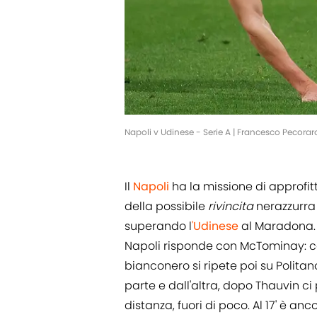
Napoli v Udinese - Serie A | Francesco Pecor
Il
Napoli
ha la missione di approfitt
della possibile
rivincita
nerazzurra
superando l
'
Udinese
al Maradona. D
Napoli risponde con McTominay: col
bianconero si ripete poi su Politano
parte e dall'altra, dopo Thauvin c
distanza, fuori di poco. Al 17' è anc