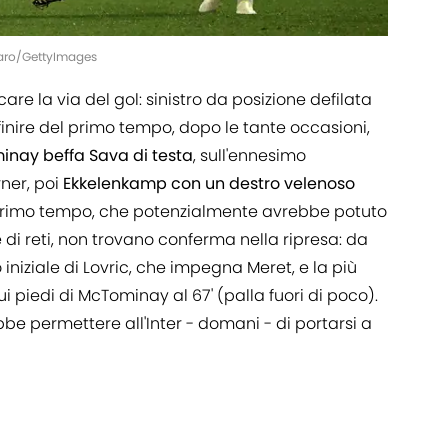
oraro/GettyImages
are la via del gol: sinistro da posizione defilata
ul finire del primo tempo, dopo le tante occasioni,
nay beffa Sava di testa
, sull'ennesimo
rner, poi
Ekkelenkamp con un destro velenoso
l primo tempo, che potenzialmente avrebbe potuto
i reti, non trovano conferma nella ripresa: da
iniziale di Lovric, che impegna Meret, e la più
 piedi di McTominay al 67' (palla fuori di poco).
ebbe permettere all'Inter - domani - di portarsi a