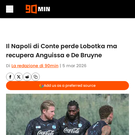
Skip to main content
Il Napoli di Conte perde Lobotka ma
recupera Anguissa e De Bruyne
Di
La redazione di 90min
|
5 mar 2026
Add us as a preferred source