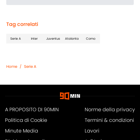
Tag correlati
Serie A
Inter
Juventus
Atalanta
Como
Home
/
Serie A
A PROPOSITO DI 90MIN
Norme della privacy
Politica di Cookie
Termini & condizioni
Minute Media
Lavori
Dichiarazione di
A-Z Index
accessibilità
Cookies Settings