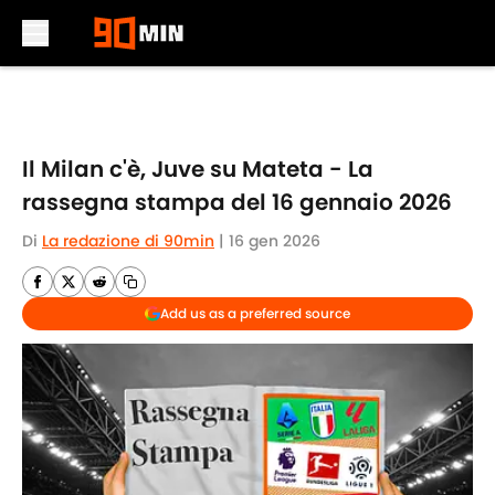
Skip to main content
Il Milan c'è, Juve su Mateta - La
rassegna stampa del 16 gennaio 2026
Di
La redazione di 90min
|
16 gen 2026
Add us as a preferred source