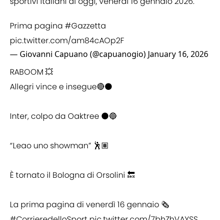
sportivi italiani di oggi, venerdì 16 gennaio 2026.
Prima pagina
#Gazzetta
pic.twitter.com/am84cAOp2F
— Giovanni Capuano (@capuanogio)
January 16, 2026
RABOOM 💥
Allegri vince e insegue🔴⚫️
Inter, colpo da Oaktree ⚫️🔵
“Leao uno showman” 🕺🏽
È tornato il Bologna di Orsolini 🔙
La prima pagina di venerdì 16 gennaio 🗞️
#CorrieredelloSport
pic.twitter.com/7bhZhVAYSS