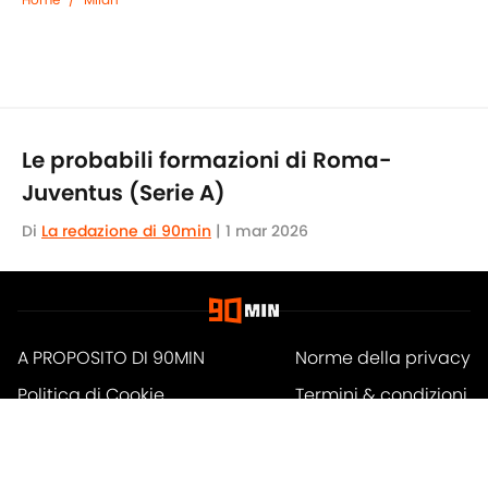
Le probabili formazioni di Roma-
Juventus (Serie A)
Di
La redazione di 90min
|
1 mar 2026
A PROPOSITO DI 90MIN
Norme della privacy
Politica di Cookie
Termini & condizioni
Minute Media
Lavori
Dichiarazione di
A-Z Index