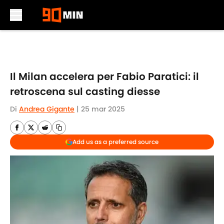
Skip to main content
Il Milan accelera per Fabio Paratici: il
retroscena sul casting diesse
Di
Andrea Gigante
|
25 mar 2025
Add us as a preferred source