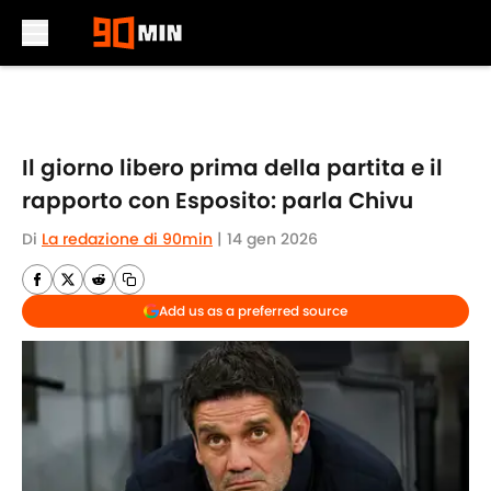
Skip to main content
Il giorno libero prima della partita e il
rapporto con Esposito: parla Chivu
Di
La redazione di 90min
|
14 gen 2026
Add us as a preferred source