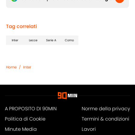
Tag correlati
Inter
Lecce
Serie A
Como
Home
/
Inter
A PROPOSITO DI 90MIN
Norme della privacy
Politica di Cookie
Termini & condizioni
Minute Media
Lavori